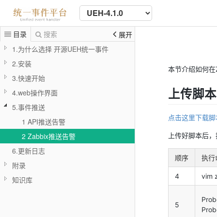
目录
搜索
展开
1.为什么选择 开源UEH统一事件
2.安装
本节介绍如何在Z
3.快速开始
上传脚本
4.web操作界面
5.事件推送
点击这里下载脚
1 API推送告警
上传好脚本后，
2 Zabbix推送告警
6.更新日志
顺序
执行
附录
4
vim 
知识库
Prob
5
Prob