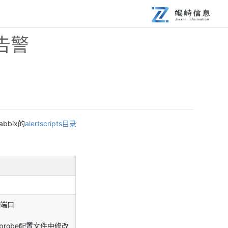
送告警
abbix的
alertscripts目录
与端口
；
事件probe配置文件中修改